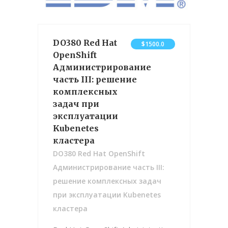
DO380 Red Hat
$1500.0
OpenShift
Администрирование
часть III: решение
комплексных
задач при
эксплуатации
Kubenetes
кластера
DO380 Red Hat OpenShift
Администрирование часть III:
решение комплексных задач
при эксплуатации Kubenetes
кластера