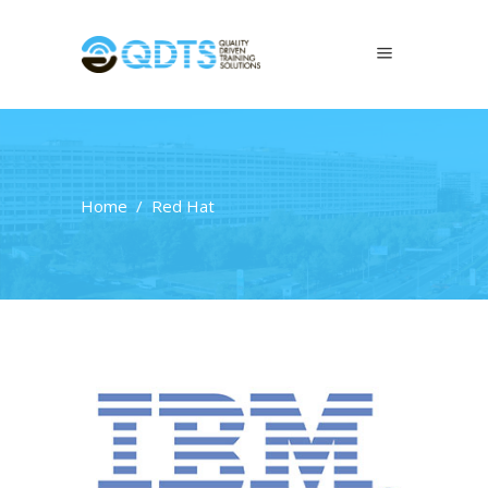
Home
/
Red Hat