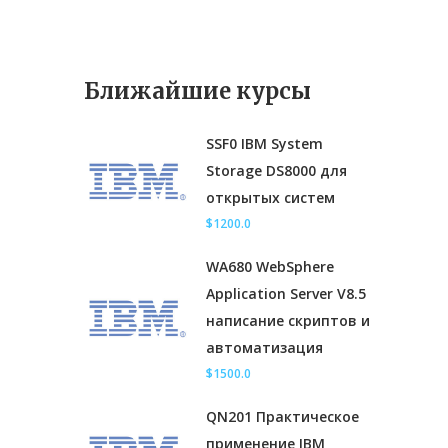
Ближайшие курсы
SSF0 IBM System
Storage DS8000 для
открытых систем
$1200.0
WA680 WebSphere
Application Server V8.5
написание скриптов и
автоматизация
$1500.0
QN201 Практическое
применение IBM