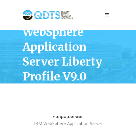
WA190
Администрирован
WebSphere
Application
Server Liberty
Profile V9.0
Home
/
Middleware
/
IBM WebSphere Application Server
/
WA190 Администрирование WebSphere
Application Server Liberty Profile V9.0
Направление:
IBM WebSphere Application Server