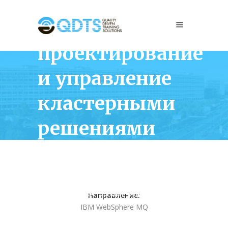
WM253 IBM
MQ V9:
проектирование
и управление
кластерными
решениями
Home
/
Middleware
/
IBM WebSphere MQ
/
WM253 IBM MQ V9: проектирование и
управление кластерными решениями
Направление:
IBM WebSphere MQ