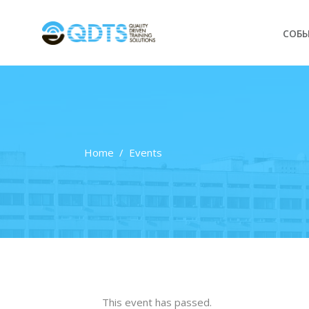
СОБ
Home
/
Events
This event has passed.