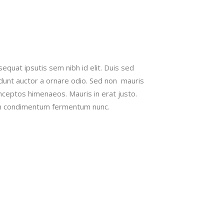
sequat ipsutis sem nibh id elit. Duis sed
idunt auctor a ornare odio. Sed non mauris
 inceptos himenaeos. Mauris in erat justo.
roin condimentum fermentum nunc.