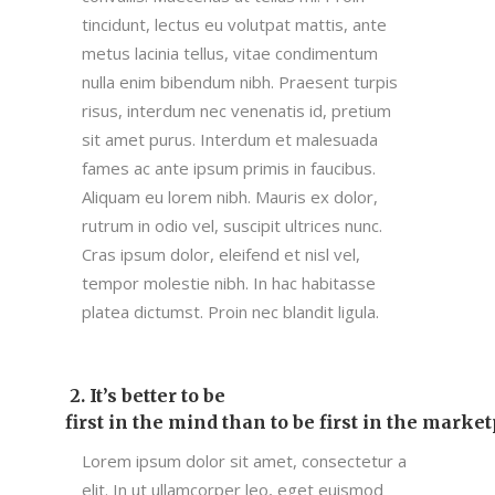
tincidunt, lectus eu volutpat mattis, ante
metus lacinia tellus, vitae condimentum
nulla enim bibendum nibh. Praesent turpis
risus, interdum nec venenatis id, pretium
sit amet purus. Interdum et malesuada
fames ac ante ipsum primis in faucibus.
Aliquam eu lorem nibh. Mauris ex dolor,
rutrum in odio vel, suscipit ultrices nunc.
Cras ipsum dolor, eleifend et nisl vel,
tempor molestie nibh. In hac habitasse
platea dictumst. Proin nec blandit ligula.
2. It’s better to be
first in the mind than to be first in the marke
Lorem ipsum dolor sit amet, consectetur a
elit. In ut ullamcorper leo, eget euismod