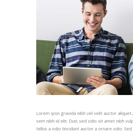
Lorem Ipsn gravida nibh vel velit auctor aliquet
sem nibh id elit. Duis sed odio sit amet nibh v
tellus a odio tincidunt auctor a ornare odio. Sed