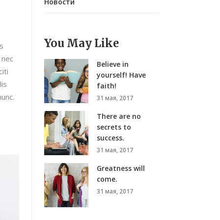
Новости
You May Like
is
 nec
Believe in
iti
yourself! Have
lis
faith!
nunc.
31 мая, 2017
There are no
secrets to
success.
31 мая, 2017
Greatness will
come.
31 мая, 2017