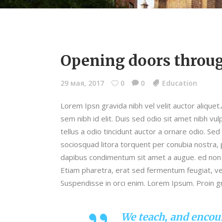
Opening doors through
29 мая, 2017
0
0
Education
Lorem Ipsn gravida nibh vel velit auctor aliquet
sem nibh id elit. Duis sed odio sit amet nibh v
tellus a odio tincidunt auctor a ornare odio. Sed
sociosquad litora torquent per conubia nostra, 
dapibus condimentum sit amet a augue. ed non 
Etiam pharetra, erat sed fermentum feugiat, ve
Suspendisse in orci enim. Lorem Ipsum. Proin gra
We teach, and encour