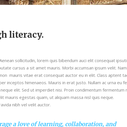
 literacy.
.Aenean sollicitudin, lorem quis bibendum auci elit consequat ipsut
ulputate cursus a sit amet mauris. Morbi accumsan ipsum velit. Nam
 non mauris vitae erat consequat auctor eu in elit. Class aptent tac
per inceptos himenaeos. Mauris in erat justo. Nullam ac urna eu fe
neque elit. Sed ut imperdiet nisi. Proin condimentum fermentum 
lit mauris egestas quam, ut aliquam massa nisl quis neque.
vida nibh vel velit auctor.
age a love of learning, collaboration, and