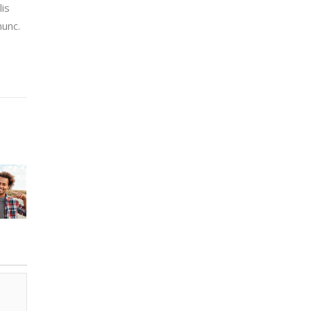
lis
nunc.