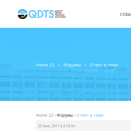
СОБ
Home 22
/
Форумы
/
Ответ в теме:
Home 22
›
Форумы
›
Ответ в теме:
25 мая, 2017 в 2:18 пп